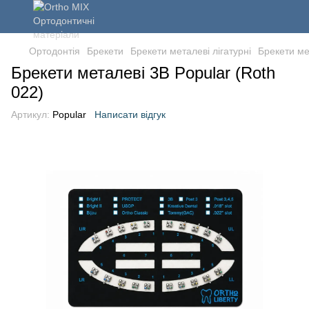
Ортодонтія
Брекети
Брекети металеві лігатурні
Брекети мет
Брекети металеві 3B Popular (Roth
022)
Артикул:
Popular
Написати відгук