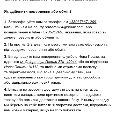
Як здійснити повернення або обмін?
1
. Зателефонуйте нам за телефоном
+38
0
673671269
,
напишіть нам на пошту
orthomix24@gmail.com
або
повідомлення в Viber
0673671269
, вказавши, який товар ви
хочете повернути або обміняти.
2
. На протязі 1-2 днів після цього, ми вам зателефонуємо та
підтвердимо повернення або обмін.
3
. Ви відправите нам повернення службою Нова Пошта, за
адресою
м. Дніпро, вул Гоголя 27а, 49044
або на відділення
Нової Пошти №112
, та щойно ми отримаємо посилку
та переконаємося, що вона в ідеальному стані, ми
одразу повернемо вам гроші зручним для вас способом
або відправимо вам новий товар.
4
. Витрати на зворотну доставку лягають на клієнта, за
винятком випадків, коли причиною повернення є дефект
товару або помилка доставки з нашого боку. У цьому випадку
ми беремо на себе витрати зі зворотної доставки, відправивши
вам новий матеріал, якщо ви того побажаєте.