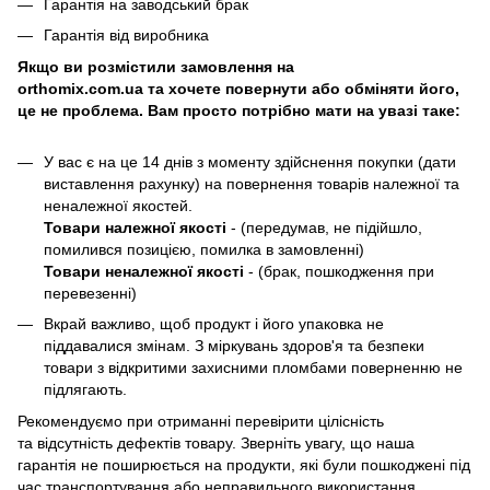
Гарантія на заводський брак
Гарантія від виробника
Якщо ви розмістили замовлення на
orthomix.com.ua та хочете повернути або обміняти його,
це не проблема. Вам просто потрібно мати на увазі таке:
У вас є на це 14 днів з моменту здійснення покупки (дати
виставлення рахунку) на повернення товарів належної та
неналежної якостей.
Товари належної якості
- (передумав, не підійшло,
помилився позицією, помилка в замовленні)
Товари неналежної якості
- (брак, пошкодження при
перевезенні)
Вкрай важливо, щоб продукт і його упаковка не
піддавалися змінам. З міркувань здоров'я та безпеки
товари з відкритими захисними пломбами поверненню не
підлягають.
Рекомендуємо при отриманні перевірити цілісність
та відсутність дефектів товару. Зверніть увагу, що наша
гарантія не поширюється на продукти, які були пошкоджені під
час транспортування або неправильного використання.