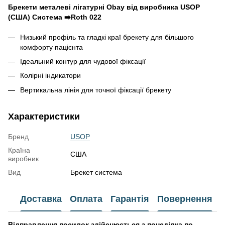
Брекети металеві лігатурні Obay від виробника USOP
(США) Система ➡️Roth 022
Низький профіль та гладкі краї брекету для більшого
комфорту пацієнта
Ідеальний контур для чудової фіксації
Колірні індикатори
Вертикальна лінія для точної фіксації брекету
Характеристики
Бренд
USOP
Країна
США
виробник
Вид
Брекет система
Доставка
Оплата
Гарантія
Повернення
Відправлення посилок здійснюється з понеділка по