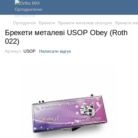
Ортодонтія
Брекети
Брекети металеві лігатурні
Брекети ме
Брекети металеві USOP Obey (Roth
022)
Артикул:
USOP
Написати відгук