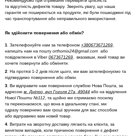
Рекомендуємо при отриманні перевірити цілісність
та відсутність дефектів товару. Зверніть увагу, що наша
гарантія не поширюється на продукти, які були пошкоджені під
час транспортування або неправильного використання.
Як здійснити повернення або обмін?
1
. Зателефонуйте нам за телефоном
+38
0
673671269
,
напишіть нам на пошту
orthomix24@gmail.com
або
повідомлення в Viber
0673671269
, вказавши, який товар ви
хочете повернути або обміняти.
2
. На протязі 1-2 днів після цього, ми вам зателефонуємо та
підтвердимо повернення або обмін.
3
. Ви відправите нам повернення службою Нова Пошта, за
адресою
м. Дніпро, вул Гоголя 27а, 49044
або на відділення
Нової Пошти №112
, та щойно ми отримаємо посилку
та переконаємося, що вона в ідеальному стані, ми
одразу повернемо вам гроші зручним для вас способом
або відправимо вам новий товар.
4
. Витрати на зворотну доставку лягають на клієнта, за
винятком випадків, коли причиною повернення є дефект