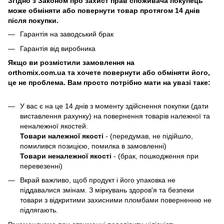
Згідно з Законом про захист прав споживача покупець
може обміняти або повернути товар протягом 14 днів
після покупки.
Гарантія на заводський брак
Гарантія від виробника
Якщо ви розмістили замовлення на
orthomix.com.ua та хочете повернути або обміняти його,
це не проблема. Вам просто потрібно мати на увазі таке:
У вас є на це 14 днів з моменту здійснення покупки (дати
виставлення рахунку) на повернення товарів належної та
неналежної якостей.
Товари належної якості
- (передумав, не підійшло,
помилився позицією, помилка в замовленні)
Товари неналежної якості
- (брак, пошкодження при
перевезенні)
Вкрай важливо, щоб продукт і його упаковка не
піддавалися змінам. З міркувань здоров'я та безпеки
товари з відкритими захисними пломбами поверненню не
підлягають.