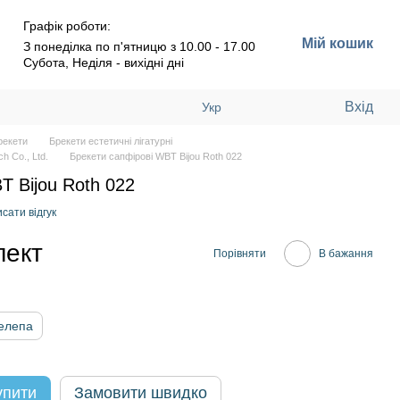
Графік роботи:
Мій кошик
З понеділка по п'ятницю з 10.00 - 17.00
Субота, Неділя - вихідні дні
Вхід
Укр
рекети
Брекети естетичні лігатурні
h Co., Ltd.
Брекети сапфірові WBT Bijou Roth 022
T Bijou Roth 022
сати відгук
лект
Порівняти
В бажання
елепа
упити
Замовити швидко