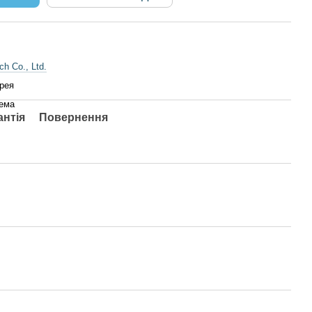
ch Co., Ltd.
рея
тема
антія
Повернення