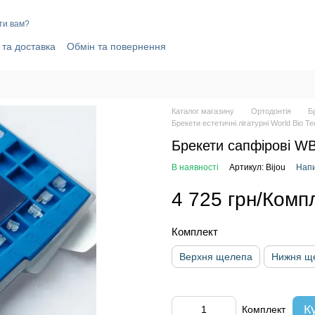
ти вам?
 та доставка
Обмін та повернення
олітика конфіденційності
Відгуки про магазин
Каталог магазину
Ортодонтія
Б
Брекети естетичні лігатурні World Bio Tec
Брекети сапфірові WB
В наявності
Артикул: Bijou
Напи
4 725 грн/Комп
Комплект
Верхня щелепа
Нижня щ
К
Комплект