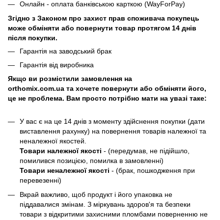
Онлайн - оплата банківською карткою (WayForPay)
Згідно з Законом про захист прав споживача покупець
може обміняти або повернути товар протягом 14 днів
після покупки.
Гарантія на заводський брак
Гарантія від виробника
Якщо ви розмістили замовлення на
orthomix.com.ua та хочете повернути або обміняти його,
це не проблема. Вам просто потрібно мати на увазі таке:
У вас є на це 14 днів з моменту здійснення покупки (дати
виставлення рахунку) на повернення товарів належної та
неналежної якостей.
Товари належної якості
- (передумав, не підійшло,
помилився позицією, помилка в замовленні)
Товари неналежної якості
- (брак, пошкодження при
перевезенні)
Вкрай важливо, щоб продукт і його упаковка не
піддавалися змінам. З міркувань здоров'я та безпеки
товари з відкритими захисними пломбами поверненню не