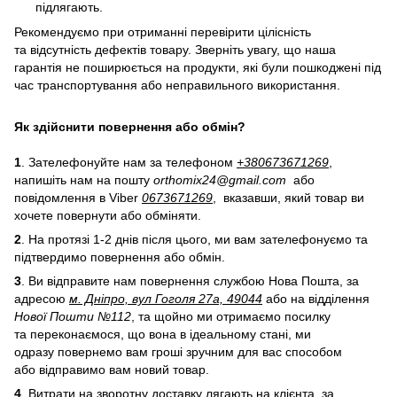
підлягають.
Рекомендуємо при отриманні перевірити цілісність
та відсутність дефектів товару. Зверніть увагу, що наша
гарантія не поширюється на продукти, які були пошкоджені під
час транспортування або неправильного використання.
Як здійснити повернення або обмін?
1
. Зателефонуйте нам за телефоном
+38
0
673671269
,
напишіть нам на пошту
orthomix24@gmail.com
або
повідомлення в Viber
0673671269
, вказавши, який товар ви
хочете повернути або обміняти.
2
. На протязі 1-2 днів після цього, ми вам зателефонуємо та
підтвердимо повернення або обмін.
3
. Ви відправите нам повернення службою Нова Пошта, за
адресою
м. Дніпро, вул Гоголя 27а, 49044
або на відділення
Нової Пошти №112
, та щойно ми отримаємо посилку
та переконаємося, що вона в ідеальному стані, ми
одразу повернемо вам гроші зручним для вас способом
або відправимо вам новий товар.
4
. Витрати на зворотну доставку лягають на клієнта, за