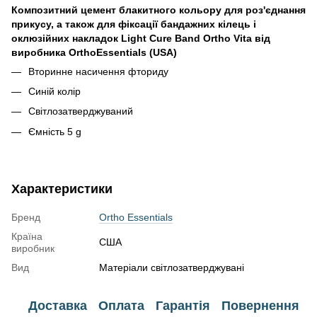
Композитний цемент блакитного кольору для роз'єднання
прикусу, а також для фіксації бандажних кілець і
оклюзійних накладок Light Cure Band Ortho Vita від
виробника OrthoEssentials (USA)
Вторинне насичення фториду
Синій колір
Світлозатверджуваний
Ємність 5 g
Характеристики
Бренд
Ortho Essentials
Країна
США
виробник
Вид
Матеріали світлозатверджувані
Доставка
Оплата
Гарантія
Повернення