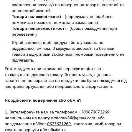
виставлення рахунку) на повернення товарів належної та
неналежної якостей.
Товари належної якості
- (передумав, не підійшло,
помилився позицією, помилка в замовленні)
Товари неналежної якості
- (брак, пошкодження при
перевезенні)
Вкрай важливо, щоб продукт і його упаковка не
піддавалися змінам. З міркувань здоров'я та безпеки
товари з відкритими захисними пломбами поверненню не
підлягають.
Рекомендуємо при отриманні перевірити цілісність
та відсутність дефектів товару. Зверніть увагу, що наша
гарантія не поширюється на продукти, які були пошкоджені під
час транспортування або неправильного використання.
Як здійснити повернення або обмін?
1
. Зателефонуйте нам за телефоном
+38
0
673671269
,
напишіть нам на пошту
orthomix24@gmail.com
або
повідомлення в Viber
0673671269
, вказавши, який товар ви
хочете повернути або обміняти.