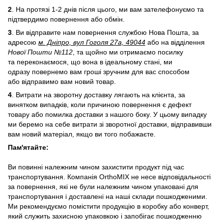
2
. На протязі 1-2 днів після цього, ми вам зателефонуємо та
підтвердимо повернення або обмін.
3
. Ви відправите нам повернення службою Нова Пошта, за
адресою
м. Дніпро, вул Гоголя 27а, 49044
або на відділення
Нової Пошти №112
, та щойно ми отримаємо посилку
та переконаємося, що вона в ідеальному стані, ми
одразу повернемо вам гроші зручним для вас способом
або відправимо вам новий товар.
4
. Витрати на зворотну доставку лягають на клієнта, за
винятком випадків, коли причиною повернення є дефект
товару або помилка доставки з нашого боку. У цьому випадку
ми беремо на себе витрати зі зворотної доставки, відправивши
вам новий матеріал, якщо ви того побажаєте.
Пам'ятайте:
Ви повинні належним чином захистити продукт під час
транспортування. Компанія OrthoMIX не несе відповідальності
за повернення, які не були належним чином упаковані для
транспортування і доставлені на наші склади пошкодженими.
Ми рекомендуємо помістити продукцію в коробку або конверт,
який служить захисною упаковкою і запобігає пошкодженню