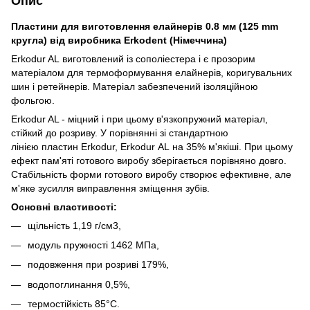
Опис
Пластини для виготовлення елайнерів 0.8 мм (125 mm
кругла) від виробника Erkodent (Німеччина)
Erkodur AL виготовлений із сополіестера і є прозорим
матеріалом для термоформування елайнерів, коригувальних
шин і ретейнерів. Матеріал забезпечений ізоляційною
фольгою.
Erkodur AL - міцний і при цьому в'язкопружний матеріал,
стійкий до розриву. У порівнянні зі стандартною
лінією пластин Erkodur, Erkodur AL на 35% м'якіші. При цьому
ефект пам'яті готового виробу зберігається порівняно довго.
Стабільність форми готового виробу створює ефективне, але
м'яке зусилля виправлення зміщення зубів.
Основні властивості:
щільність 1,19 г/см3,
модуль пружності 1462 МПа,
подовження при розриві 179%,
водопоглинання 0,5%,
термостійкість 85°C.