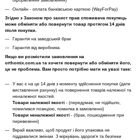
оформлення замовлення)
Онлайн - оплата банківською карткою (WayForPay)
Згідно з Законом про захист прав споживача покупець
може обміняти або повернути товар протягом 14 днів
після покупки.
Гарантія на заводський брак
Гарантія від виробника
Якщо ви розмістили замовлення на
orthomix.com.ua та хочете повернути або обміняти його,
це не проблема. Вам просто потрібно мати на увазі таке:
У вас є на це 14 днів з моменту здійснення покупки (дати
виставлення рахунку) на повернення товарів належної та
неналежної якостей.
Товари належної якості
- (передумав, не підійшло,
помилився позицією, помилка в замовленні)
Товари неналежної якості
- (брак, пошкодження при
перевезенні)
Вкрай важливо, щоб продукт і його упаковка не
піддавалися змінам. З міркувань здоров'я та безпеки