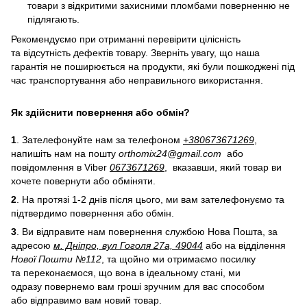
товари з відкритими захисними пломбами поверненню не
підлягають.
Рекомендуємо при отриманні перевірити цілісність
та відсутність дефектів товару. Зверніть увагу, що наша
гарантія не поширюється на продукти, які були пошкоджені під
час транспортування або неправильного використання.
Як здійснити повернення або обмін?
1
. Зателефонуйте нам за телефоном
+38
0
673671269
,
напишіть нам на пошту
orthomix24@gmail.com
або
повідомлення в Viber
0673671269
, вказавши, який товар ви
хочете повернути або обміняти.
2
. На протязі 1-2 днів після цього, ми вам зателефонуємо та
підтвердимо повернення або обмін.
3
. Ви відправите нам повернення службою Нова Пошта, за
адресою
м. Дніпро, вул Гоголя 27а, 49044
або на відділення
Нової Пошти №112
, та щойно ми отримаємо посилку
та переконаємося, що вона в ідеальному стані, ми
одразу повернемо вам гроші зручним для вас способом
або відправимо вам новий товар.