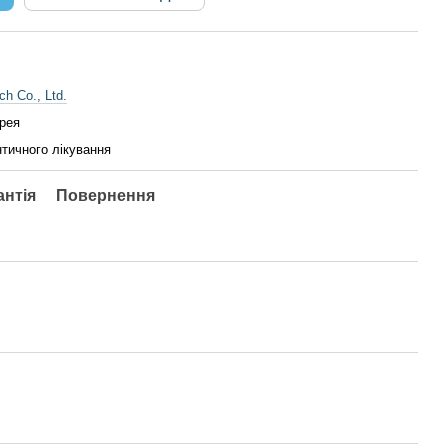
ch Co., Ltd.
рея
тичного лікування
антія
Повернення