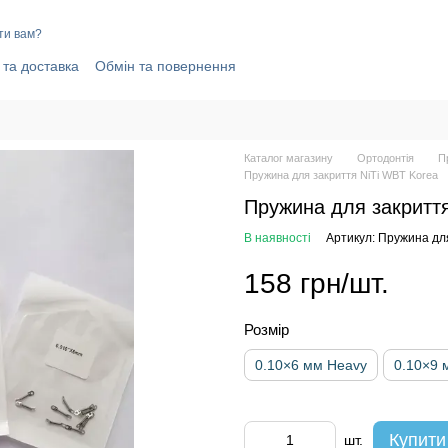
ти вам?
 та доставка
Обмін та повернення
олітика конфіденційності
Відгуки про магазин
Каталог магазину
Ортодонтія
П
Пружина для закриття NiTi WBT Korea
Пружина для закриття
В наявності
Артикул: Пружина дл
158 грн/шт.
Розмір
0.10×6 мм Heavy
0.10×9 
Купити
шт.