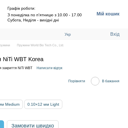
Графік роботи:
Мій кошик
З понеділка по п'ятницю з 10.00 - 17.00
Субота, Неділя - вихідні дні
Вхід
Укр
ружини
Пружини World Bio Tech Co., Ltd.
 NiTi WBT Korea
я закриття NiTi WBT
Написати відгук
Порівняти
В бажання
мм Medium
0.10×12 мм Light
Замовити швидко