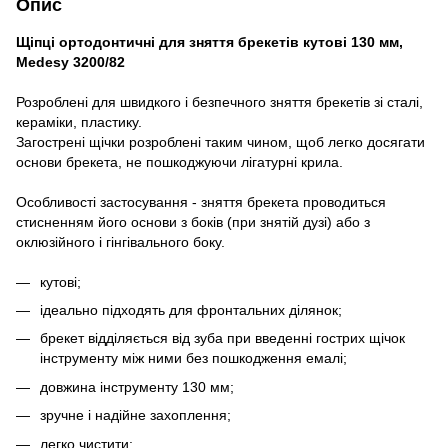
Опис
Щіпці ортодонтичні для зняття брекетів кутові 130 мм,
Medesy 3200/82
Розроблені для швидкого і безпечного зняття брекетів зі сталі,
кераміки, пластику.
Загострені щічки розроблені таким чином, щоб легко досягати
основи брекета, не пошкоджуючи лігатурні крила.
Особливості застосування - зняття брекета проводиться
стисненням його основи з боків (при знятій дузі) або з
оклюзійного і гінгівального боку.
кутові;
ідеально підходять для фронтальних ділянок;
брекет відділяється від зуба при введенні гострих щічок
інструменту між ними без пошкодження емалі;
довжина інструменту 130 мм;
зручне і надійне захоплення;
легко чистити;