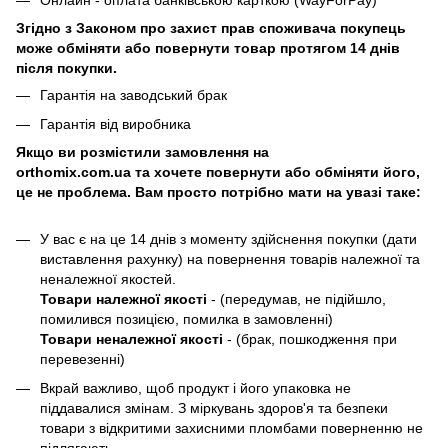
Онлайн - оплата банківською карткою (WayForPay)
Згідно з Законом про захист прав споживача покупець
може обміняти або повернути товар протягом 14 днів
після покупки.
Гарантія на заводський брак
Гарантія від виробника
Якщо ви розмістили замовлення на
orthomix.com.ua та хочете повернути або обміняти його,
це не проблема. Вам просто потрібно мати на увазі таке:
У вас є на це 14 днів з моменту здійснення покупки (дати
виставлення рахунку) на повернення товарів належної та
неналежної якостей.
Товари належної якості
- (передумав, не підійшло,
помилився позицією, помилка в замовленні)
Товари неналежної якості
- (брак, пошкодження при
перевезенні)
Вкрай важливо, щоб продукт і його упаковка не
піддавалися змінам. З міркувань здоров'я та безпеки
товари з відкритими захисними пломбами поверненню не
підлягають.