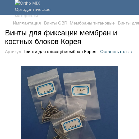
Имплантация
Винты GBR, Мембраны титановые
Винты для
Винты для фиксации мембран и
костных блоков Корея
Артикул:
Гвинти для фіксації мембран Корея
Оставить отзыв