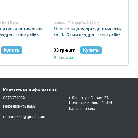
aflex 1.5 мм
Артикул: Transpaflex 0.75 мм
ля ортодонтических
Пластины для ортодонтических
вадрат Transpaflex
кап 0,75 мм квадрат Transpaflex
Купить
33 грн/шт.
Купить
В наличии
Контактная информация
0673671269
г. Днепр, ул. Гоголя, 27а;
Почтовый индекс, 49044
Перезвонить вам?
Карта проезда
orthomix24@gmail.com