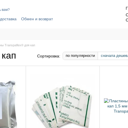
Г
ь вам?
С
 доставка
Обмен и возврат
С
Политика конфиденциальности
ны Transpaflex® для кап
 кап
по популярности
сначала дешев
Сортировка: