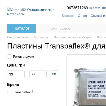
Перейти к основному контенту
0673671269
Перезвонит
Каталог
О нас
Оплата и
Контактная информация
Отзывы о магазине
Каталог
Каталог магазина
Ортодонтия
Пластины для кап и элайнеров
Пласти
Пластины Transpaflex® для
1
Рекомендуем
Цена, грн
От Цена, грн
До Цена, грн
OK
Бренд
3
Transpaflex