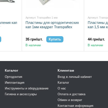
Артикул: Transpaflex 1 мм
Артикул: Transp
вления кап
Пластины для ортодонтических
Пластины д
т
кап 1мм квадрат Transpaflex
кап 1,5 мм к
35 грн/шт.
Купить
44 грн/шт.
В наличии
В наличии
Каталог
Клиентам
Ортодонтия
Вход в личный кабинет
Имплантация
Каталог
Инструменты и оборудование
О нас
Гигиена и аксессуары
Оплата и доставка
Обмен и возврат
Контактная информация